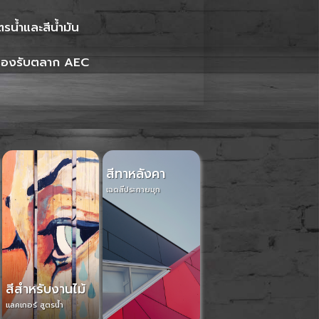
รน้ำและสีน้ำมัน
อรองรับตลาก AEC
สีทาหลังคา
เฉดสีประกายมุก
สีสำหรับงานไม้
แลคเกอร์ สูตรน้ำ