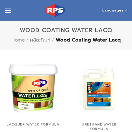
Skip
to
Languages
content
WOOD COATING WATER LACQ
Home
/
ผลิตภัณฑ์
/
Wood Coating Water Lacq
LACQUER WATER FORMULA
URETHANE WATER
FORMULA